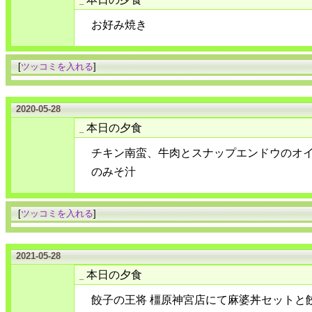
お好み焼き
[
ツッコミを入れる
]
2020-05-28
本日の夕食
_
チキン南蛮、牛肉とスナップエンドウのオ
のみそ汁
[
ツッコミを入れる
]
2021-05-28
本日の夕食
_
餃子の王将 橿原神宮店にて麻婆丼セットと