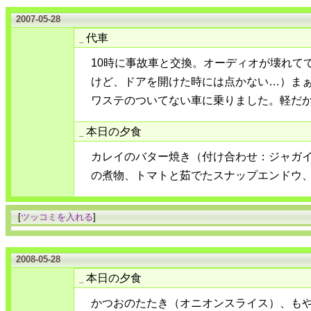
2007-05-28
代車
_
10時に事故車と交換。オーディオが壊れて
けど、ドアを開けた時には点かない…）ま
ワステのついてない車に乗りました。軽だ
本日の夕食
_
カレイのバター焼き（付け合わせ：ジャガ
の煮物、トマトと茹でたスナップエンドウ
[
ツッコミを入れる
]
2008-05-28
本日の夕食
_
かつおのたたき（オニオンスライス）、も