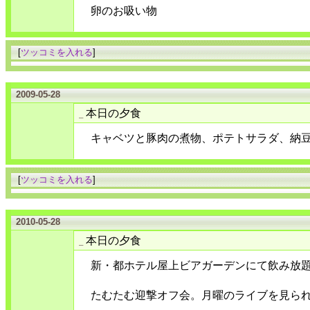
卵のお吸い物
[
ツッコミを入れる
]
2009-05-28
本日の夕食
_
キャベツと豚肉の煮物、ポテトサラダ、納
[
ツッコミを入れる
]
2010-05-28
本日の夕食
_
新・都ホテル屋上ビアガーデンにて飲み放
たむたむ迎撃オフ会。月曜のライブを見ら