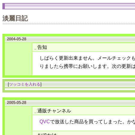
淡麗日記
2004-05-28
告知
_
しばらく更新出来ません。メールチェック
りましたら携帯にお願いします。次の更新
[
ツッコミを入れる
]
2005-05-28
通販チャンネル
_
QVC
で放送した商品を買ってしまった。かな
おでかけ