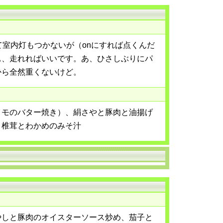
て室内灯もつかないが（onにすれば点くんだ
ぁ、走れればいいです。あ、ひさしぶりにパ
から全然重くないけど。
イモのバター焼き）、絹さやと豚肉と油揚げ
、椎茸とわかめのみそ汁
やしと豚肉のオイスターソース炒め、茄子と