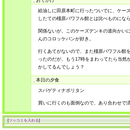
_
給油しに田原本町に行ったついでに、ケー
したての橿原パワフル館とは比べものにな
関係ないが、このケーズデンキの道向かい
んのコロッケパンが好き。
行くあてがないので、また橿原パワフル館
ったのだが、もう17時をまわってたら当然
かしてるんでしょう？
本日の夕食
_
スパゲティナポリタン
買いに行くのも面倒なので、あり合わせで
[
ツッコミを入れる
]