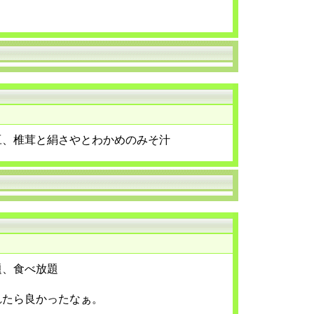
豆、椎茸と絹さやとわかめのみそ汁
題、食べ放題
れたら良かったなぁ。