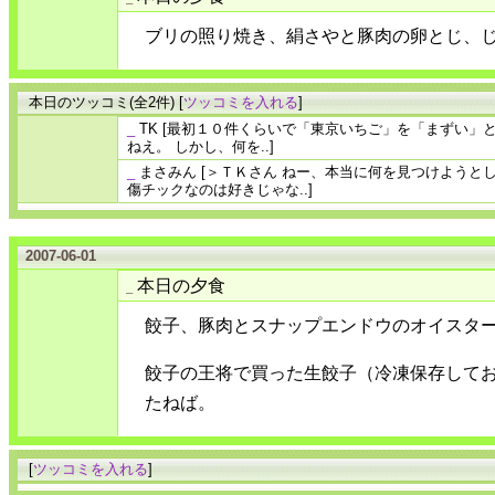
ブリの照り焼き、絹さやと豚肉の卵とじ、
本日のツッコミ(全2件) [
ツッコミを入れる
]
_
TK
[最初１０件くらいで「東京いちご」を「まずい」
ねえ。 しかし、何を..]
_
まさみん
[＞ＴＫさん ねー、本当に何を見つけようと
傷チックなのは好きじゃな..]
2007-06-01
本日の夕食
_
餃子、豚肉とスナップエンドウのオイスタ
餃子の王将で買った生餃子（冷凍保存してお
たねば。
[
ツッコミを入れる
]