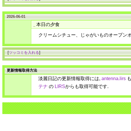
2026-06-01
本日の夕食
_
クリームシチュー、じゃがいものオープン
[
ツッコミを入れる
]
更新情報取得方法
淡麗日記の更新情報取得には,
antenna.lirs
も
テナ
の
LIRS
からも取得可能です.