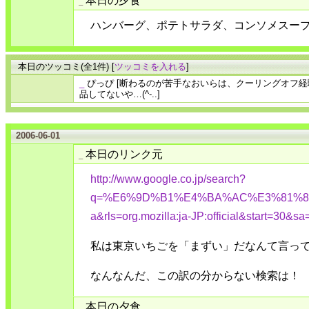
_
ハンバーグ、ポテトサラダ、コンソメスー
本日のツッコミ(全1件) [
ツッコミを入れる
]
_
ぴっぴ
[断わるのが苦手なおいらは、クーリングオフ経験
品してないや…(^-..]
2006-06-01
本日のリンク元
_
http://www.google.co.jp/search?
q=%E6%9D%B1%E4%BA%AC%E3%81%84%E3
a&rls=org.mozilla:ja-JP:official&start=30&s
私は東京いちごを「まずい」だなんて言っ
なんなんだ、この訳の分からない検索は！
本日の夕食
_