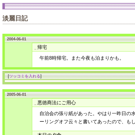
淡麗日記
2004-06-01
帰宅
_
午前8時帰宅。また今夜も泊まりかも。
[
ツッコミを入れる
]
2005-06-01
悪徳商法にご用心
_
自治会の張り紙があった。やはり一昨日の
ーリングオフ云々と書いてあったので、も
本日の夕食