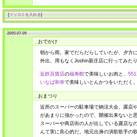
[
ツッコミを入れる
]
2005-07-09
おでかけ
_
朝から雨。家でだらだらしていたが、夕方
外出。用もなくJoshin新庄店に行ってみた
近鉄百貨店
の
福寿館
で美味しいお肉と、
55
いなば和幸
で美味しいとんかつをいただく
おまつり
_
近所のスーパーの駐車場で納涼大会。露店
があまりに強かったので、開催出来ないと
スーパーや商店街の人が出している露店なの
んて実に良心的だ。地元出身の演歌歌手の