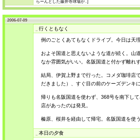
らーんとした藤井寺球場が..]
2006-07-09
行くともなく
_
例のごとくあてもなくドライブ。今日は天理
およそ国道と思えないような道が続く。山
なか雰囲気がいい。名阪国道と付かず離れ
結局、伊賀上野まで行った。コメダ珈琲店
だきました）、すぐ目の前のケーズデンキ
帰りも名阪国道を使わず、368号を南下して
店があったのは発見。
榛原、桜井を経由して帰宅。名阪国道を使
本日の夕食
_