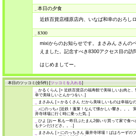
本日の夕食
_
近鉄百貨店橿原店内、いなば和幸のおろし
8300
_
mixiからのお知らせです。まさみん さんの
えました。記念すべき8300アクセス目の訪
はじめましてー。
本日のツッコミ(全5件) [
ツッコミを入れる
]
_
かるくらん
[> 近鉄百貨店の福寿館で美味しいお肉と、
幸で美味しいとんかつをい..]
_
まさみん
[＞かるくさん だから美味しいものは幸福なの
_
♪にのっち♪
[近鉄！蓬莱！なんて懐かしい響き。。。 
井寺球場に行く時に乗った気..]
_
ひよ
[おー 私も一昨日ぶたまん2個いり買って家で食べ
もナンだけどさ。。..]
_
まさみん
[＞にのっちさん 藤井寺球場！ばはろーずの