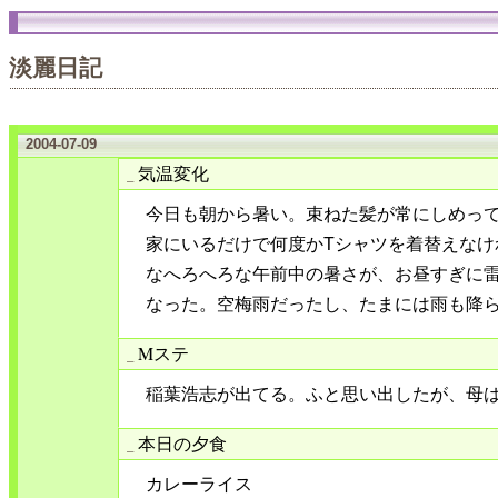
淡麗日記
2004-07-09
気温変化
_
今日も朝から暑い。束ねた髪が常にしめっ
家にいるだけで何度かTシャツを着替えなけ
なへろへろな午前中の暑さが、お昼すぎに
なった。空梅雨だったし、たまには雨も降
Mステ
_
稲葉浩志が出てる。ふと思い出したが、母は
本日の夕食
_
カレーライス