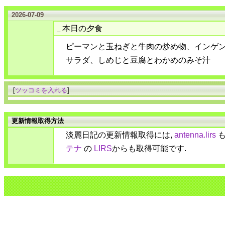
2026-07-09
本日の夕食
_
ピーマンと玉ねぎと牛肉の炒め物、インゲ
サラダ、しめじと豆腐とわかめのみそ汁
[
ツッコミを入れる
]
更新情報取得方法
淡麗日記の更新情報取得には,
antenna.lirs
も
テナ
の
LIRS
からも取得可能です.