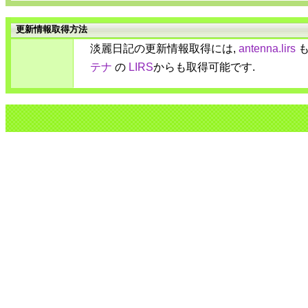
更新情報取得方法
淡麗日記の更新情報取得には,
antenna.lirs
も
テナ
の
LIRS
からも取得可能です.