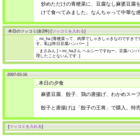
炒めただけの青梗菜に、豆腐なし麻婆豆腐
けて食べてみました。なんちゃって中華な
本日のツッコミ(全2件) [
ツッコミを入れる
]
_
mi_ha
[青梗菜って、肉厚でしゃきしゃきなのですきで
す。私は昨日豆腐ハンバー..]
_
まさみん
[＞mi_haさん ヘルシーですねー。豆腐ハ
理したことないんです..]
2007-03-16
本日の夕食
_
麻婆豆腐、餃子、鶏の唐揚げ、わかめスー
餃子と唐揚げは「餃子の王将」で購入。特
[
ツッコミを入れる
]