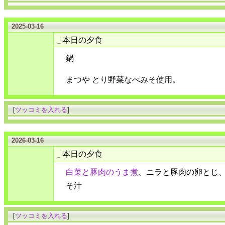
2025-03-16
本日の夕食
_
鍋
まつや とり野菜なべみそ使用。
[
ツッコミを入れる
]
2026-03-16
本日の夕食
_
白菜と豚肉のうま煮
、ニラと豚肉の卵とじ
そ汁
[
ツッコミを入れる
]