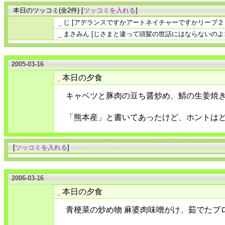
本日のツッコミ(全2件) [
ツッコミを入れる
]
_
じ
[アデランスですかアートネイチャーですかリーブ２１
_
まさみん
[じさまと違って頭髪の世話にはならないのよ:)
2005-03-16
本日の夕食
_
キャベツと豚肉の豆ち醤炒め、鯖の生姜焼
「熊本産」と書いてあったけど、ホントは
[
ツッコミを入れる
]
2006-03-16
本日の夕食
_
青梗菜の炒め物 麻婆肉味噌がけ、茹でたブ