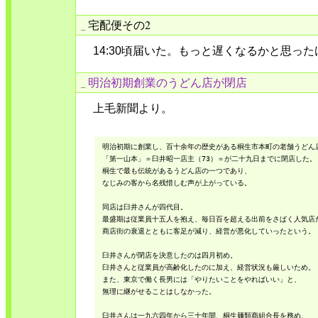
宅配便その2
_
14:30頃届いた。もっと遅くなるかと思っ
明治初期創業のうどん店が閉店
_
上毛新聞より。
 明治初期に創業し、百十余年の歴史がある桐生市本町の老舗うどん店
 「第一山本」＝臼井昭一店主（73）＝が二十九日までに閉店した。

 桐生で最も伝統があるうどん店の一つであり、

 なじみの客から名残惜しむ声が上がっている。

 同店は臼井さんが四代目。

 最盛期は従業員十五人を抱え、毎日百を超える出前をさばく人気店だ
 商店街の衰退とともに客足が減り、経営が悪化していったという。

 臼井さんが閉店を決意したのは四月初め。

 臼井さんと従業員が高齢化したのに加え、経営状況も厳しいため。

 また、東京で働く長男には「やりたいことをやればいい」と、

 無理に継がせることはしなかった。

 臼井さんは一九六四年から三十年間、桐生麺類商組合長を務め、
