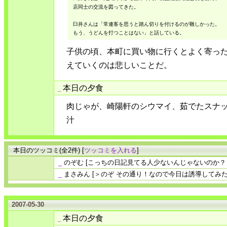
 店同士の交流を図ってきた。

 臼井さんは「常連客を思うと踏ん切りを付けるのが難しかった。

子供の頃、本町に買い物に行くとよく寄っ
えていくのは悲しいことだ。
本日の夕食
_
肉じゃが、崎陽軒のシウマイ、茹でたスナ
汁
本日のツッコミ(全2件) [
ツッコミを入れる
]
_
のぞむ
[こっちの日記見てる人少ないんじゃないのか？
_
まさみん
[＞のぞ その通り！なので今日は誘導してみた
2007-05-30
本日の夕食
_