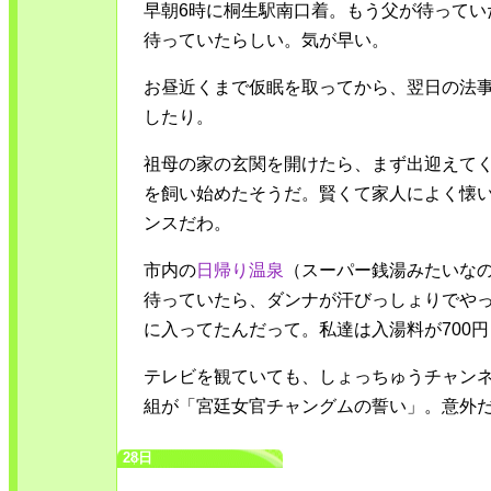
早朝6時に桐生駅南口着。もう父が待っていた
待っていたらしい。気が早い。
お昼近くまで仮眠を取ってから、翌日の法
したり。
祖母の家の玄関を開けたら、まず出迎えて
を飼い始めたそうだ。賢くて家人によく懐
ンスだわ。
市内の
日帰り温泉
（スーパー銭湯みたいな
待っていたら、ダンナが汗びっしょりでや
に入ってたんだって。私達は入湯料が700
テレビを観ていても、しょっちゅうチャン
組が「宮廷女官チャングムの誓い」。意外
28日