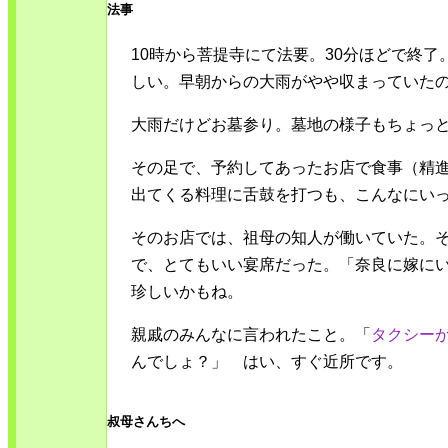
法事
10時から菩提寺にて法要。30分ほどで終
しい。早朝からの大雨がやや収まっていた
大雨だけどお墓参り。墓地の様子もちょっ
その足で、予約してあったお店で食事（精
出てくる料理に舌鼓を打つも、こんなにい
そのお店では、祖母の知人が働いていた。
で、とてもいい宴席だった。「奈良に嫁に
珍しいかもね。
親戚のみんなに言われたこと。「
タクシー
んでしょ？」 はい、すぐ近所です。
叔母さんちへ