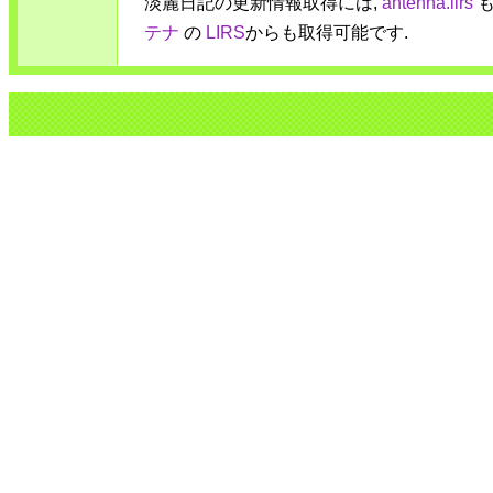
淡麗日記の更新情報取得には,
antenna.lirs
も
テナ
の
LIRS
からも取得可能です.