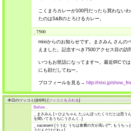
こくまろカレーが100円だったら買わない
たのはS&Bのとろけるカレー。
7500
_
mixiからのお知らせです。まさみん さんの
えました。記念すべき7500アクセス目の訪
いつもお世話になってます〜。最近IRCで
にも顔だしてねー。
プロフィールを見る→
http://mixi.jp/show_f
本日のツッコミ(全6件) [
ツッコミを入れる
]
Before...
_
まさみん
[＞ひよちゃん たぶんぼったくりだとは思う
を聞いてるうちにうさんく..]
_
sazanami
[ううむ うちは食費の方が高い(^^; もう
うなんだけどねぇ]