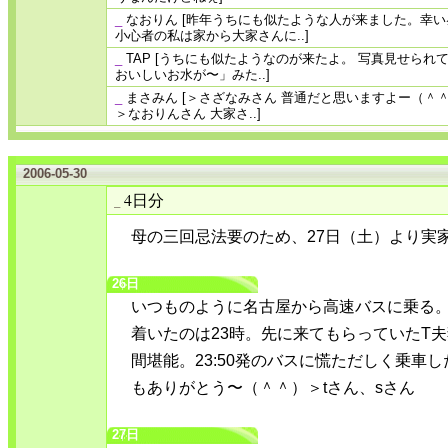
_
なおりん
[昨年うちにも似たような人が来ました。幸
小心者の私は家から大家さんに..]
_
TAP
[うちにも似たようなのが来たよ。 写真見せられ
おいしいお水が〜」みた..]
_
まさみん
[＞さざなみさん 普通だと思いますよー（＾
＞なおりんさん 大家さ..]
2006-05-30
4日分
_
母の三回忌法要のため、27日（土）より実
26日
いつものように名古屋から高速バスに乗る
着いたのは23時。先に来てもらっていたT
間堪能。23:50発のバスに慌ただしく乗車
もありがとう〜（＾＾）＞tさん、sさん
27日