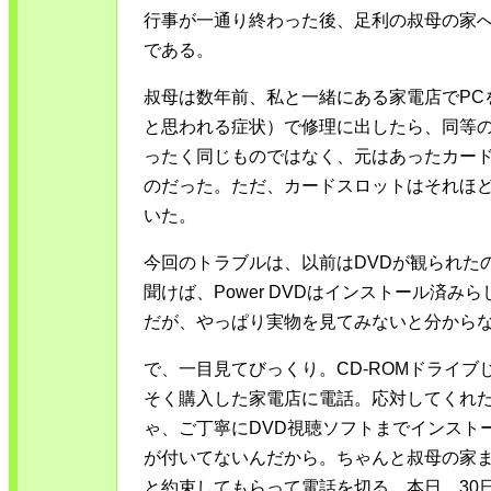
行事が一通り終わった後、足利の叔母の家へ
である。
叔母は数年前、私と一緒にある家電店でPC
と思われる症状）で修理に出したら、同等
ったく同じものではなく、元はあったカー
のだった。ただ、カードスロットはそれほ
いた。
今回のトラブルは、以前はDVDが観られた
聞けば、Power DVDはインストール済
だが、やっぱり実物を見てみないと分から
で、一目見てびっくり。CD-ROMドライ
そく購入した家電店に電話。応対してくれ
ゃ、ご丁寧にDVD視聴ソフトまでインストー
が付いてないんだから。ちゃんと叔母の家
と約束してもらって電話を切る。本日、30