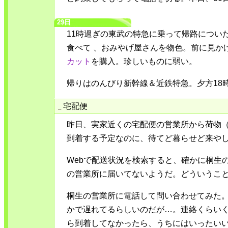
29日
11時過ぎの東武の特急に乗って帰路につい
食べて 、おみやげ屋さんを物色。前に見か
カット
を購入。珍しいものに弱い。
帰りはのんびり新幹線＆近鉄特急。夕方18
宅配便
_
昨日、実家近くの宅配便の営業所から荷物
到着する予定なのに、待てど暮らせど来や
Webで配送状況を検索すると、確かに桐生
の営業所に届いてないようだ。どういうこ
桐生の営業所に電話して問い合わせてみた
かで遅れてるらしいのだが…。連絡くらい
ら到着してなかったら、うちにはいったい