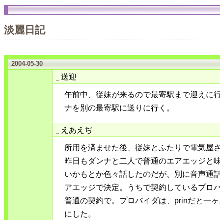
淡麗日記
2004-05-30
送迎
_
午前中、従妹が来るので最寄駅まで迎えに
ナを別の最寄駅に送りに行く。
えあえぢ
_
所用を済ませた後、従妹とふたりで電気屋さん
昨日もダンナと二人で普通のエアエッジと
いかもとか色々話したのだが、別に音声通
アエッジで決定。うちで契約しているプロバ
普通の契約で。プロバイダは、prinだと一ヶ月
にした。