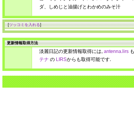
ダ、しめじと油揚げとわかめのみそ汁
[
ツッコミを入れる
]
更新情報取得方法
淡麗日記の更新情報取得には,
antenna.lirs
も
テナ
の
LIRS
からも取得可能です.