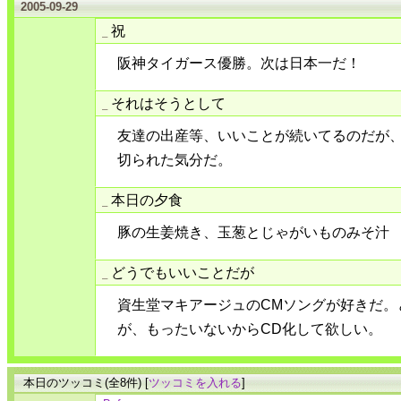
2005-09-29
祝
_
阪神タイガース優勝。次は日本一だ！
それはそうとして
_
友達の出産等、いいことが続いてるのだが
切られた気分だ。
本日の夕食
_
豚の生姜焼き、玉葱とじゃがいものみそ汁
どうでもいいことだが
_
資生堂マキアージュのCMソングが好きだ。
が、もったいないからCD化して欲しい。
本日のツッコミ(全8件) [
ツッコミを入れる
]