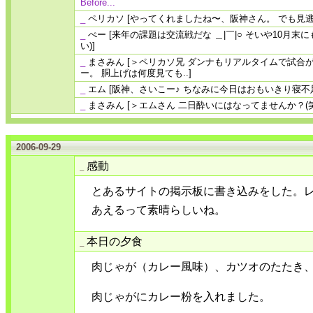
Before...
_
ペリカソ
[やってくれましたね〜、阪神さん。 でも見逃したわ
_
ぺー
[来年の課題は交流戦だな ＿|￣|○ そいや10月
い)]
_
まさみん
[＞ペリカソ兄 ダンナもリアルタイムで試合
ー。 胴上げは何度見ても..]
_
エム
[阪神、さいこー♪ ちなみに今日はおもいきり寝不
_
まさみん
[＞エムさん 二日酔いにはなってませんか？(笑
2006-09-29
感動
_
とあるサイトの掲示板に書き込みをした。
あえるって素晴らしいね。
本日の夕食
_
肉じゃが（カレー風味）、カツオのたたき
肉じゃがにカレー粉を入れました。