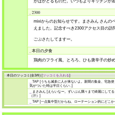
がはかどるものだ。いつもよりキッチンが
2300
_
mixiからのお知らせです。まさみん さんの
えました。記念すべき2300アクセス目の訪
ごぶさたしてますー。
本日の夕食
_
鶏肉のフライ風、とろろ、ひも唐辛子の炒
本日のツッコミ(全3件) [
ツッコミを入れる
]
_
TAP
[うちも滅多に人が来ないよ。新聞の集金、宅急便
気がついた時は半日くらい..]
_
まさみん
[えらいなー。ずいぶん隅々まで綺麗にしてる
（汗）]
_
TAP
[一点集中型だからね、ローテーション的にどこか