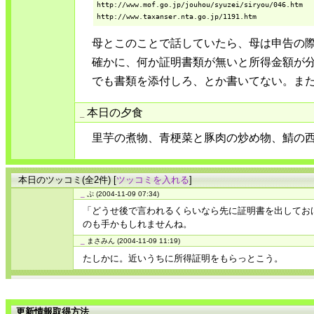
http://www.mof.go.jp/jouhou/syuzei/siryou/046.htm

http://www.taxanser.nta.go.jp/1191.htm
母とこのことで話していたら、母は申告の
確かに、何か証明書類が無いと所得金額が
でも書類を添付しろ、とか書いてない。ま
本日の夕食
_
里芋の煮物、青梗菜と豚肉の炒め物、鯖の
本日のツッコミ(全2件) [
ツッコミを入れる
]
_
ぷ
(2004-11-09 07:34)
「どうせ後で言われるくらいなら先に証明書を出してお
のも手かもしれませんね。
_
まさみん
(2004-11-09 11:19)
たしかに。近いうちに所得証明をもらっとこう。
更新情報取得方法