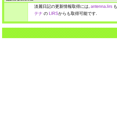
淡麗日記の更新情報取得には,
antenna.lirs
も
テナ
の
LIRS
からも取得可能です.