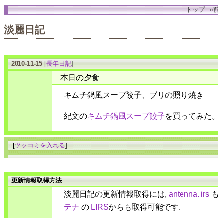
トップ
«前
淡麗日記
2010-11-15
[
長年日記
]
本日の夕食
_
キムチ鍋風スープ餃子、ブリの照り焼き
紀文の
キムチ鍋風スープ餃子
を買ってみた
[
ツッコミを入れる
]
更新情報取得方法
淡麗日記の更新情報取得には,
antenna.lirs
も
テナ
の
LIRS
からも取得可能です.