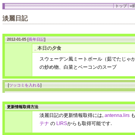
トップ
«前
淡麗日記
2012-01-05
[
長年日記
]
本日の夕食
_
スウェーデン風ミートボール（茹でたじゃ
の炒め物、白菜とベーコンのスープ
[
ツッコミを入れる
]
更新情報取得方法
淡麗日記の更新情報取得には,
antenna.lirs
も
テナ
の
LIRS
からも取得可能です.