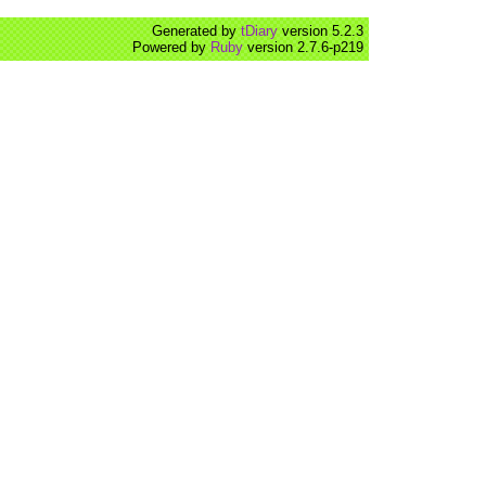
Generated by
tDiary
version 5.2.3
Powered by
Ruby
version 2.7.6-p219