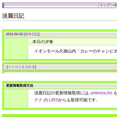
トップ
«前
淡麗日記
2012-06-02
[
長年日記
]
本日の夕食
_
イオンモール久御山内「カレーのチャンピオ
[
ツッコミを入れる
]
更新情報取得方法
淡麗日記の更新情報取得には,
antenna.lirs
も
テナ
の
LIRS
からも取得可能です.