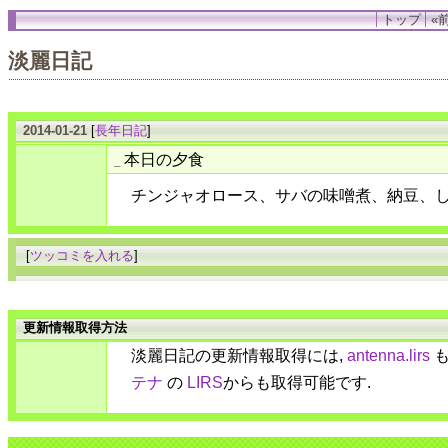
トップ
«前
淡麗日記
2014-01-21
[
長年日記
]
本日の夕食
_
チンジャオロース、サバの味噌煮、納豆、
[
ツッコミを入れる
]
更新情報取得方法
淡麗日記の更新情報取得には,
antenna.lirs
も
テナ
の
LIRS
からも取得可能です.