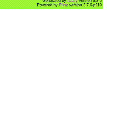
Generated by
tDiary
version 5.2.3
Powered by
Ruby
version 2.7.6-p219