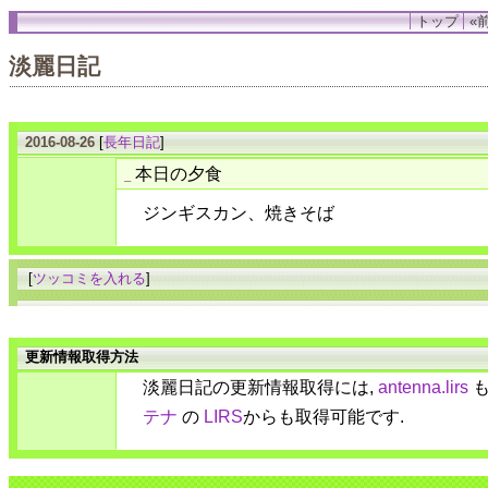
トップ
«前
淡麗日記
2016-08-26
[
長年日記
]
本日の夕食
_
ジンギスカン、焼きそば
[
ツッコミを入れる
]
更新情報取得方法
淡麗日記の更新情報取得には,
antenna.lirs
も
テナ
の
LIRS
からも取得可能です.