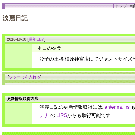
トップ
«前
淡麗日記
2016-10-30
[
長年日記
]
本日の夕食
_
餃子の王将 橿原神宮店にてジャストサイズ
[
ツッコミを入れる
]
更新情報取得方法
淡麗日記の更新情報取得には,
antenna.lirs
も
テナ
の
LIRS
からも取得可能です.