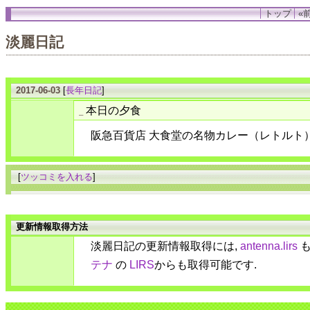
トップ
«前
淡麗日記
2017-06-03
[
長年日記
]
本日の夕食
_
阪急百貨店 大食堂の名物カレー（レトルト
[
ツッコミを入れる
]
更新情報取得方法
淡麗日記の更新情報取得には,
antenna.lirs
も
テナ
の
LIRS
からも取得可能です.