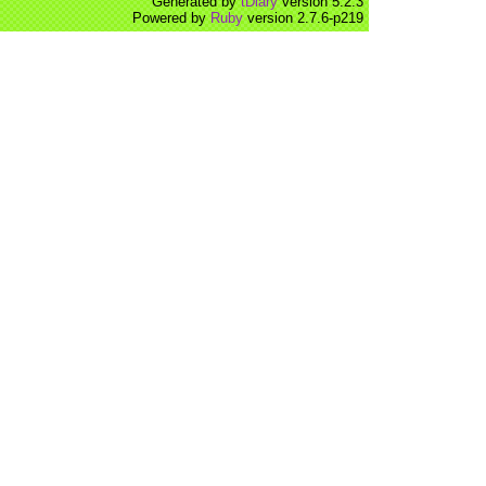
Generated by
tDiary
version 5.2.3
Powered by
Ruby
version 2.7.6-p219