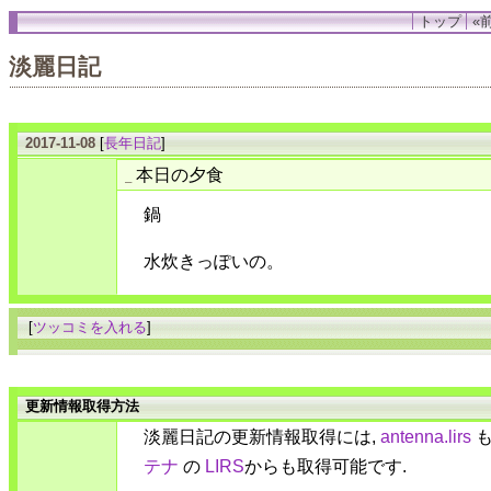
トップ
«前
淡麗日記
2017-11-08
[
長年日記
]
本日の夕食
_
鍋
水炊きっぽいの。
[
ツッコミを入れる
]
更新情報取得方法
淡麗日記の更新情報取得には,
antenna.lirs
も
テナ
の
LIRS
からも取得可能です.