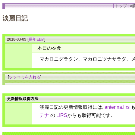
トップ
«前
淡麗日記
2018-03-09
[
長年日記
]
本日の夕食
_
マカロニグラタン、マカロニツナサラダ、
[
ツッコミを入れる
]
更新情報取得方法
淡麗日記の更新情報取得には,
antenna.lirs
も
テナ
の
LIRS
からも取得可能です.