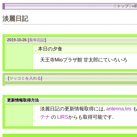
トップ
«前
淡麗日記
2019-10-26
[
長年日記
]
本日の夕食
_
天王寺Mioプラザ館 甘太郎にていろいろ
[
ツッコミを入れる
]
更新情報取得方法
淡麗日記の更新情報取得には,
antenna.lirs
も
テナ
の
LIRS
からも取得可能です.