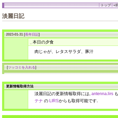
トップ
«前
淡麗日記
2023-01-31
[
長年日記
]
本日の夕食
_
肉じゃが、レタスサラダ、豚汁
[
ツッコミを入れる
]
更新情報取得方法
淡麗日記の更新情報取得には,
antenna.lirs
も
テナ
の
LIRS
からも取得可能です.