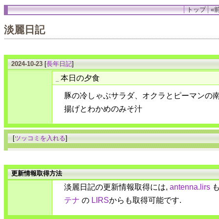
トップ
«前
淡麗日記
2024-10-23
[
長年日記
]
本日の夕食
_
豚の冷しゃぶサラダ、オクラとピーマンの
揚げとわかめのみそ汁
[
ツッコミを入れる
]
更新情報取得方法
淡麗日記の更新情報取得には,
antenna.lirs
も
テナ
の
LIRS
からも取得可能です.