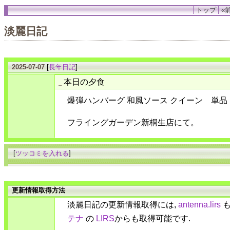
トップ
«前
淡麗日記
2025-07-07
[
長年日記
]
本日の夕食
_
爆弾ハンバーグ 和風ソース クイーン 単品
フライングガーデン新桐生店にて。
[
ツッコミを入れる
]
更新情報取得方法
淡麗日記の更新情報取得には,
antenna.lirs
も
テナ
の
LIRS
からも取得可能です.