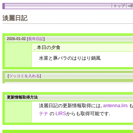
トップ
«前
淡麗日記
2026-01-02
[
長年日記
]
本日の夕食
_
水菜と豚バラのはりはり鍋風
[
ツッコミを入れる
]
更新情報取得方法
淡麗日記の更新情報取得には,
antenna.lirs
も
テナ
の
LIRS
からも取得可能です.