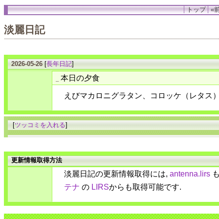
トップ
«前
淡麗日記
2026-05-26
[
長年日記
]
本日の夕食
_
えびマカロニグラタン、コロッケ（レタス
[
ツッコミを入れる
]
更新情報取得方法
淡麗日記の更新情報取得には,
antenna.lirs
も
テナ
の
LIRS
からも取得可能です.