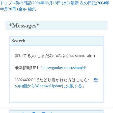
トップ
«前の日記(2004年08月18日 (水))
最新
次の日記(2004年
08月20日 (金))»
編集
*Messages*
Search
書いてる人: しまだみつのぶ (aka. simm, saica)
最新情報URL:
https://gouketsu.net/simm/d/
"8024402C"でたどり着かれた方はこちら: 「
壁
の内側からWindowsUpdateに失敗する
」