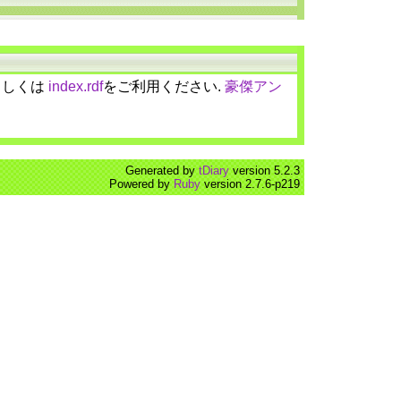
しくは
index.rdf
をご利用ください.
豪傑アン
Generated by
tDiary
version 5.2.3
Powered by
Ruby
version 2.7.6-p219