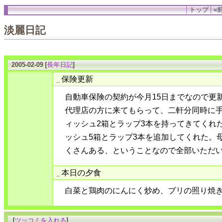
トップ
«前
淡麗日記
2005-02-09
[
長年日記
]
保険更新
_
自動車保険の契約が今月15日までなので更
代理店の方に来てもらって、二軒分同時に
ィッシュ2箱とラップ3本を持ってきてくれ
ッシュ5箱とラップ3本を追加してくれた。
くさんある、ということなので全部いただ
本日の夕食
_
白菜と鶏肉のにんにく炒め、ブリの照り焼
[
ツッコミを入れる
]