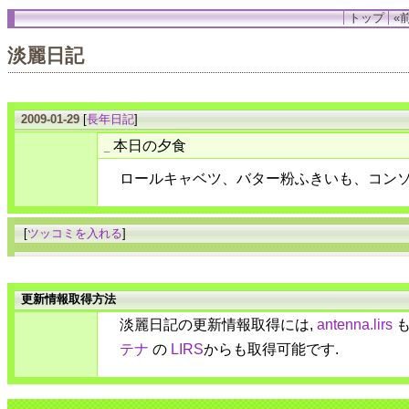
トップ
«前
淡麗日記
2009-01-29
[
長年日記
]
本日の夕食
_
ロールキャベツ、バター粉ふきいも、コン
[
ツッコミを入れる
]
更新情報取得方法
淡麗日記の更新情報取得には,
antenna.lirs
も
テナ
の
LIRS
からも取得可能です.