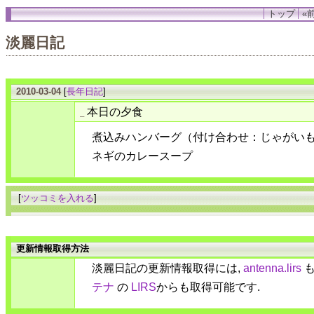
トップ
«前
淡麗日記
2010-03-04
[
長年日記
]
本日の夕食
_
煮込みハンバーグ（付け合わせ：じゃがい
ネギのカレースープ
[
ツッコミを入れる
]
更新情報取得方法
淡麗日記の更新情報取得には,
antenna.lirs
も
テナ
の
LIRS
からも取得可能です.