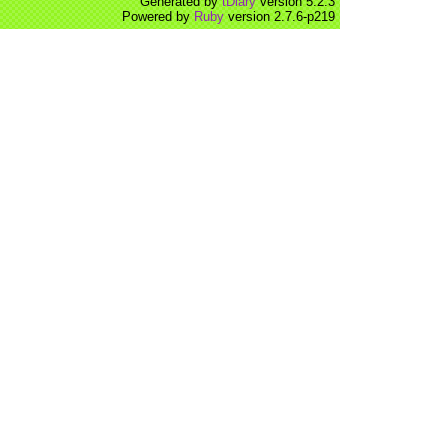
Generated by
tDiary
version 5.2.3
Powered by
Ruby
version 2.7.6-p219