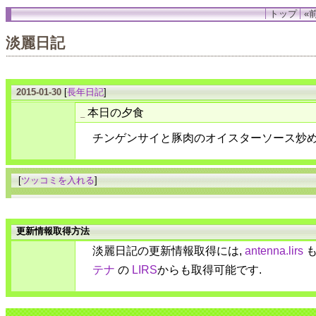
トップ
«前
淡麗日記
2015-01-30
[
長年日記
]
本日の夕食
_
チンゲンサイと豚肉のオイスターソース炒
[
ツッコミを入れる
]
更新情報取得方法
淡麗日記の更新情報取得には,
antenna.lirs
も
テナ
の
LIRS
からも取得可能です.