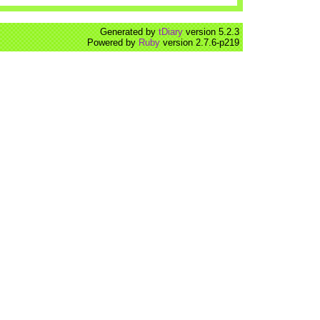
Generated by
tDiary
version 5.2.3
Powered by
Ruby
version 2.7.6-p219