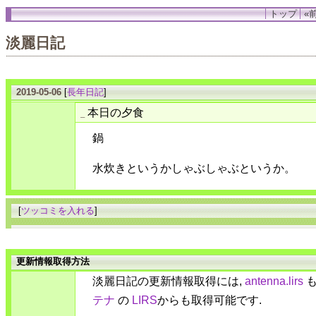
トップ
«前
淡麗日記
2019-05-06
[
長年日記
]
本日の夕食
_
鍋
水炊きというかしゃぶしゃぶというか。
[
ツッコミを入れる
]
更新情報取得方法
淡麗日記の更新情報取得には,
antenna.lirs
も
テナ
の
LIRS
からも取得可能です.