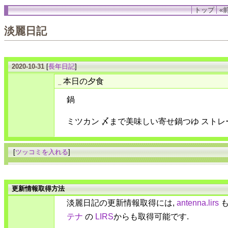
トップ
«前
淡麗日記
2020-10-31
[
長年日記
]
本日の夕食
_
鍋
ミツカン 〆まで美味しい寄せ鍋つゆ ストレ
[
ツッコミを入れる
]
更新情報取得方法
淡麗日記の更新情報取得には,
antenna.lirs
も
テナ
の
LIRS
からも取得可能です.