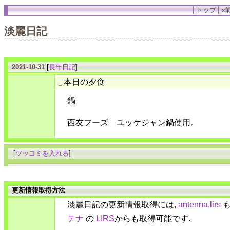
トップ
«前
淡麗日記
2021-10-31
[
長年日記
]
本日の夕食
_
鍋
西友フーズ ユッケジャン鍋使用。
[
ツッコミを入れる
]
更新情報取得方法
淡麗日記の更新情報取得には,
antenna.lirs
も
テナ
の
LIRS
からも取得可能です.