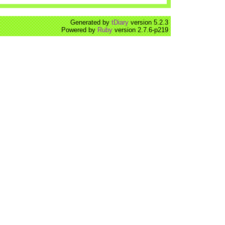
Generated by
tDiary
version 5.2.3
Powered by
Ruby
version 2.7.6-p219