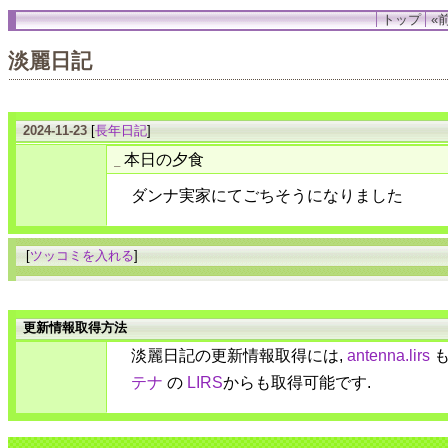
トップ
«前
淡麗日記
2024-11-23
[
長年日記
]
本日の夕食
_
ダンナ実家にてごちそうになりました
[
ツッコミを入れる
]
更新情報取得方法
淡麗日記の更新情報取得には,
antenna.lirs
も
テナ
の
LIRS
からも取得可能です.