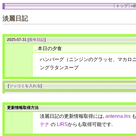
トップ
«前
淡麗日記
2025-07-31
[
長年日記
]
本日の夕食
_
ハンバーグ（ニンジンのグラッセ、マカロ
ングラタンスープ
[
ツッコミを入れる
]
更新情報取得方法
淡麗日記の更新情報取得には,
antenna.lirs
も
テナ
の
LIRS
からも取得可能です.