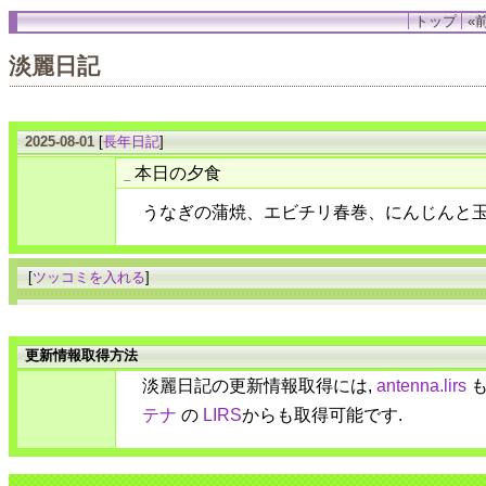
トップ
«前
淡麗日記
2025-08-01
[
長年日記
]
本日の夕食
_
うなぎの蒲焼、エビチリ春巻、にんじんと
[
ツッコミを入れる
]
更新情報取得方法
淡麗日記の更新情報取得には,
antenna.lirs
も
テナ
の
LIRS
からも取得可能です.