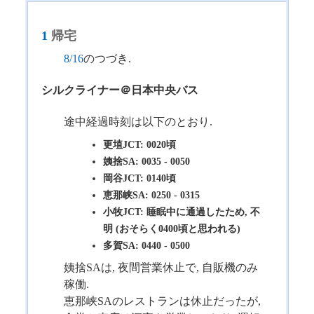
1
帰宅
8/16
のつづき.
シルクライナー＠日本中央バス
途中経過時刻は以下のとおり.
更埴JCT: 0020頃
姨捨SA: 0035 - 0050
岡谷JCT: 0140頃
恵那峡SA: 0250 - 0315
小牧JCT: 睡眠中に通過したため, 不
明 (おそらく0400頃と思われる)
多賀SA: 0440 - 0500
姨捨SAは, 夜間営業休止で, 自販機のみ
稼働.
恵那峡SAのレストランは休止だったが,