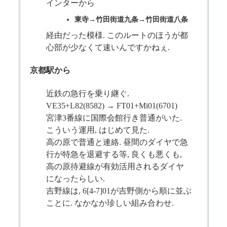
インターから
東寺→竹田街道九条→竹田街道八条
経由だった模様. このルートのほうが都
心部が少なくて速いんですかねぇ.
京都駅から
近鉄の急行を乗り継ぐ.
VE35+L82(8582) → FT01+Mi01(6701)
宮津3番線に国際会館行き普通がいた.
こういう運用, はじめて見た.
高の原で普通と連絡. 昼間のダイヤで急
行が特急を退避する等, 良くも悪くも,
高の原待避線が有効活用されるダイヤ
になったらしい.
吉野線は, 6[4-7]01が吉野側から順に並ぶ
ことに. なかなか珍しい組み合わせ.