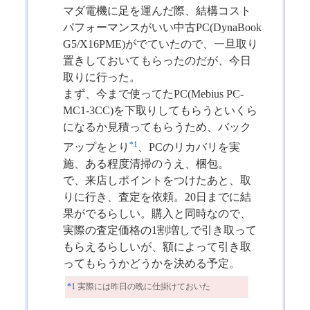
マダ電機に足を運んだ際、結構コスト
パフォーマンスがいい中古PC(DynaBook
G5/X16PME)がでていたので、一旦取り
置きしておいてもらったのだが、今日
取りに行った。
まず、今まで使ってたPC(Mebius PC-
MC1-3CC)を下取りしてもらうといくら
になるか見積ってもらうため、バック
*1
アップをとり
、PCのリカバリを実
施、ある程度清掃のうえ、梱包。
で、来店しポイントをつけたあと、取
りに行き、査定を依頼。20日までに結
果がでるらしい。購入と同時なので、
実際の査定価格の1割増しで引き取って
もらえるらしいが、額によって引き取
ってもらうかどうかを決める予定。
*1
実際には昨日の晩に仕掛けておいた