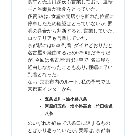
食堂と売店は深夜も営業しており, 運転
手と添乗員が夜食をとっていた.
多賀SAは, 食堂や売店から離れた位置に
停車したため確認はとっていないが, 照
明の具合から判断すると, 営業していた.
ロッテリアも営業していた.
京都駅には0600到着. ダイヤどおりだと
名古屋を経由するため0750頃だそうだ
が, 今回は名古屋便は別車で, 名古屋を
経由しなかったこともあり, 極端に早い
到着となった.
なお, 京都市内のルート, 私の予想では,
京都東インターから
五条堀川→油小路八条
河原町五条→塩小路高倉→竹田街道
八条
のいずれか経由で八条口に達するもの
とばかり思っていたが, 実際は, 京都南