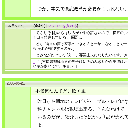
つか、本気で意識改革が必要かもしれない
本日のツッコミ(全4件) [
ツッコミを入れる
]
_
てろりそ
[おいらは収入がやや心許ないので、将来の
く日々精進している。 問題は..]
_
るな
[将来の夢は家事のできる方と一緒になることでー
ら それが実現するのか..]
_
とみながたけひろ
[えー、専業主夫になりたいです。き
_
じ
[宮崎県都城地方の男子は幼少のみぎりから洗濯は
い輩が多いです。キョン..]
2005-05-21
不景気なんてどこ吹く風
_
昨日から団地のテレビがケーブルテレビに
料チャンネルは視聴出来る。そんなわけで
いるのだが、紹介したそばから商品が売れ
る。