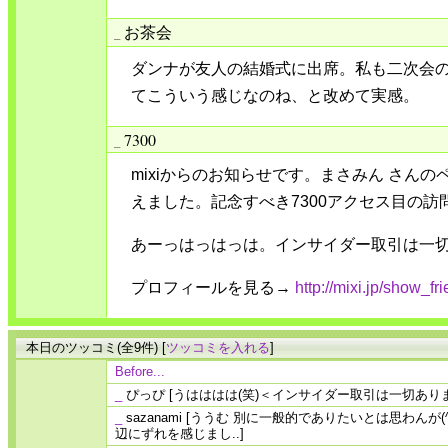
お茶会
_
ダンナが友人の結婚式に出席。私も二次会の
てこういう感じなのね、と改めて実感。
7300
_
mixiからのお知らせです。まさみん さんの
えました。記念すべき7300アクセス目の訪問
あーっはっはっは。インサイダー取引は一
プロフィールを見る→
http://mixi.jp/show_f
本日のツッコミ(全9件) [
ツッコミを入れる
]
Before...
_
ぴっぴ
[うはははは(笑)＜インサイダー取引は一切あり
_
sazanami
[ううむ 別に一般的でありたいとは思わんが(^
辺にずれを感じまし..]