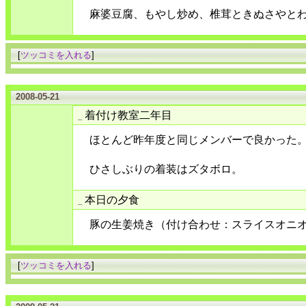
麻婆豆腐、もやし炒め、椎茸ときぬさやと
[
ツッコミを入れる
]
2008-05-21
着付け教室二年目
_
ほとんど昨年度と同じメンバーで良かった。
ひさしぶりの着装はズタボロ。
本日の夕食
_
豚の生姜焼き（付け合わせ：スライスオニ
[
ツッコミを入れる
]