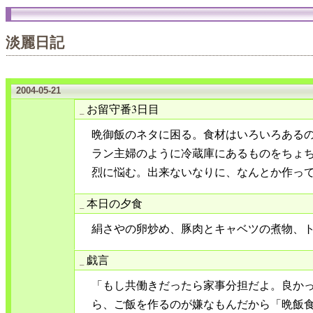
淡麗日記
2004-05-21
お留守番3日目
_
晩御飯のネタに困る。食材はいろいろある
ラン主婦のように冷蔵庫にあるものをちょ
烈に悩む。出来ないなりに、なんとか作っ
本日の夕食
_
絹さやの卵炒め、豚肉とキャベツの煮物、
戯言
_
「もし共働きだったら家事分担だよ。良かっ
ら、ご飯を作るのが嫌なもんだから「晩飯