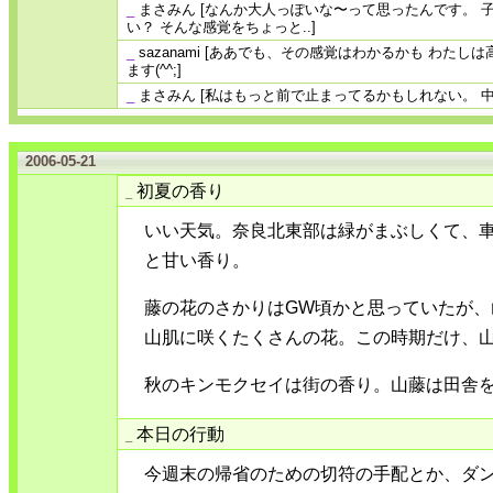
_
まさみん
[なんか大人っぽいな〜って思ったんです。 
い？ そんな感覚をちょっと..]
_
sazanami
[ああでも、その感覚はわかるかも わたしは
ます(^^;]
_
まさみん
[私はもっと前で止まってるかもしれない。 
2006-05-21
初夏の香り
_
いい天気。奈良北東部は緑がまぶしくて、
と甘い香り。
藤の花のさかりはGW頃かと思っていたが
山肌に咲くたくさんの花。この時期だけ、
秋のキンモクセイは街の香り。山藤は田舎
本日の行動
_
今週末の帰省のための切符の手配とか、ダ