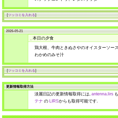
[
ツッコミを入れる
]
2026-05-21
本日の夕食
_
鶏大根、牛肉ときぬさやのオイスターソー
わかめのみそ汁
[
ツッコミを入れる
]
更新情報取得方法
淡麗日記の更新情報取得には,
antenna.lirs
も
テナ
の
LIRS
からも取得可能です.