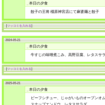
本日の夕食
_
餃子の王将 橿原神宮店にて麻婆麺と餃子
[
ツッコミを入れる
]
2024-05-21
本日の夕食
_
牛すじの味噌煮こみ、高野豆腐、レタスサ
[
ツッコミを入れる
]
2025-05-21
本日の夕食
_
ビーフシチュー、じゃがいものオープンオ
スナップエンドウ、レタスサラダ