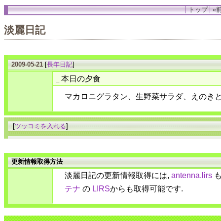
トップ
«前
淡麗日記
2009-05-21
[
長年日記
]
本日の夕食
_
マカロニグラタン、生野菜サラダ、えのき
[
ツッコミを入れる
]
更新情報取得方法
淡麗日記の更新情報取得には,
antenna.lirs
も
テナ
の
LIRS
からも取得可能です.