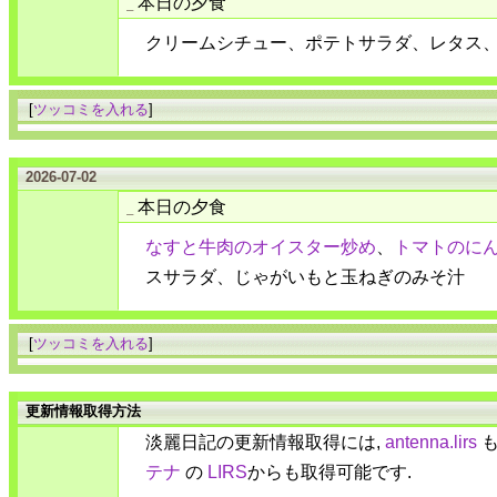
本日の夕食
_
クリームシチュー、ポテトサラダ、レタス
[
ツッコミを入れる
]
2026-07-02
本日の夕食
_
なすと牛肉のオイスター炒め
、
トマトのに
スサラダ、じゃがいもと玉ねぎのみそ汁
[
ツッコミを入れる
]
更新情報取得方法
淡麗日記の更新情報取得には,
antenna.lirs
も
テナ
の
LIRS
からも取得可能です.