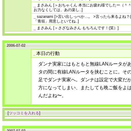
_
まさみん
[＞おちゃくん 本当にお疲れ様でしたー（＾
お力なくしては、あの楽し..]
_
sazanami
[>言い出しっぺか…。 >言ったら来るよね？
「青垣」用意しといてね..]
_
まさみん
[＞さざなみさん もちろんです！(笑）]
2006-07-02
本日の行動
_
ダンナ実家にはもともと無線LANルータが
タの間に有線LANルータを挟むことに。そ
足でダンナ実家へ。ダンナは設定で大変だ
方になってしまい、またしても晩ご飯をよ
んだよね〜。
[
ツッコミを入れる
]
2007-07-02