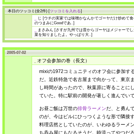
本日のツッコミ(全2件) [
ツッコミを入れる
]
_
じ
[ウチの実家では味噌かなんかでゴーヤだけ炒めて
のつまみにGoodであ..]
_
まさみん
[さすが九州では昔からゴーヤはメジャーで
菜を知りましたよ。やっぱり大..]
2005-07-02
オフ会参加の巻（長文）
_
mixiの1972コミュニティのオフ会に参
だ。近鉄特急で名古屋まで向かって、東京
し時間があったので、秋葉原に寄ることに
ていた。特に駅前の開発が著しく進んでい
お昼ご飯は万世の
排骨ラーメン
だ、と勇ん
のが、今はビルにひっつくような形で隣接
料理店然としていたのが、いわゆるラーメ
ち呑み屋にもなるそうだ。時流ってやつだ