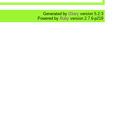
Generated by
tDiary
version 5.2.3
Powered by
Ruby
version 2.7.6-p219