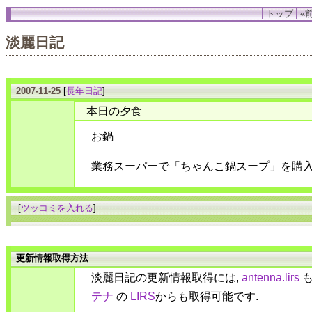
トップ
«前
淡麗日記
2007-11-25
[
長年日記
]
本日の夕食
_
お鍋
業務スーパーで「ちゃんこ鍋スープ」を購
[
ツッコミを入れる
]
更新情報取得方法
淡麗日記の更新情報取得には,
antenna.lirs
も
テナ
の
LIRS
からも取得可能です.